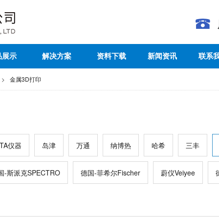
品展示
解决方案
资料下载
新闻资讯
联系
>
金属3D打印
TA仪器
岛津
万通
纳博热
哈希
三丰
国-斯派克SPECTRO
德国-菲希尔Fischer
蔚仪Veiyee