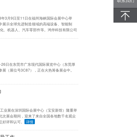
23年3月9日至11日在福州海峡国际会展中心举
400-
中展示全球先进制造领域的高端设备、智能制
动化、机器人、汽车零部件等。鸿华科技有限公司
OPTIK.霍梅尔HOMMEL亮相这一盛会，现诚邀
8556-
3日-26日在东莞市广东现代国际展览中心（东莞厚
360
展（展位号3C87），正在火热筹备展会中。
功
TES深圳工业展在深圳国际会展中心（宝安新馆）隆重举
此次展会期间，迎来了来自全国各地数千名观众
泛好评和认可。
详情
指导工作