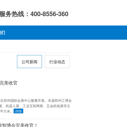
服务热线：400-8556-360
我们
公司新闻
行业动态
会完美收官
博览会在郑州国际会展中心隆重开展。本届郑州工博会
展、机器人展、工业互联网展、五金机电展等主
0平方米。
详情
沙智博会完美收官！