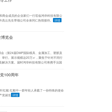
领导和商会成员的企业家们一行莅临鸿华科技有限公
许高云先生带领公司全体同仁热情接待。
详情
业博览会
湾区工博会（第24届DMP国际模具、金属加工、塑胶及
）举行。展示规模达20万㎡，聚焦于针对不同行
及解决方案。届时鸿华科技有限公司将携手法国
集团 亮相2021DMP大湾区工业博览会。
详情
党100周年
着一叶红船 红船中一群年轻人承载了一份特殊的使命
产党诞生
详情