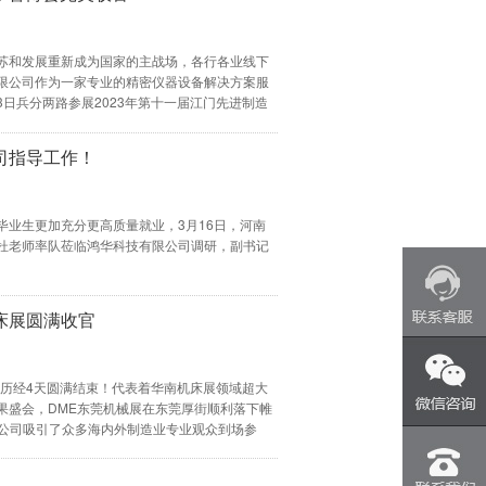
苏和发展重新成为国家的主战场，各行各业线下
限公司作为一家专业的精密仪器设备解决方案服
23日兵分两路参展2023年第十一届江门先进制造
造装备博览会。
详情
司指导工作！
毕业生更加充分更高质量就业，3月16日，河南
杜老师率队莅临鸿华科技有限公司调研，副书记
机床展圆满收官
床展历经4天圆满结束！代表着华南机床展领域超大
果盛会，DME东莞机械展在东莞厚街顺利落下帷
限公司吸引了众多海内外制造业专业观众到场参
业界同仁的一致好评。
详情