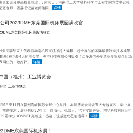
8556-
生更加充分更高质量就业，3月16日，河南理工大学材料科学与工程学院党委书记杜
记张老师、团委书记苗老师陪同。
详情
公司2023DME东莞国际机床展圆满收官
360
展历经4天圆满结束！代表着华南机床展领域超大规模、超全展品的国际最新制造技术成果
帷幕! 在为期4天的展会里，鸿华科技有限公司吸引了众多海内外制造业专业观众到场
界同仁的一致好评。
详情
3中国（福州）工业博览会
年3月9日至11日在福州海峡国际会展中心举行。本届博览会将设五大专题展区，集中展
、前瞻技术，展品包括3D打印、自动化、机器人、汽车零部件等。鸿华科技有限公司
TIK.霍梅尔HOMMEL亮相这一盛会，现诚邀您莅临指导！
详情
23DME东莞国际机床展！